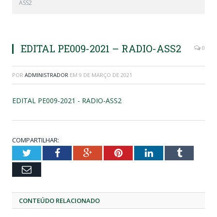
ASS2
EDITAL PE009-2021 – RADIO-ASS2
0
POR
ADMINISTRADOR
EM
9 DE MARÇO DE 2021
EDITAL PE009-2021 - RADIO-ASS2
COMPARTILHAR:
Twitter
Facebook
Google+
Pinterest
LinkedIn
Tumblr
Email
CONTEÚDO RELACIONADO