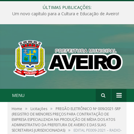
ÚLTIMAS PUBLICAÇÕES:
Um novo capítulo para a Cultura e Educação de Aveiro!
MENU
»
»
Home
Licitações
PREGÃO ELETRÔNICO Nº 009/2021-SRP
(REGISTRO DE MENORES PREÇOS PARA CONTRATAÇÃO DE
EMPRESA ESPECIALIZADA NA PRODUÇÃO DE MÍDIA DOS ATOS
ADMINISTRATIVO DA PREFEITURA DE AVEIRO E DAS SUAS
»
SECRETARIAS JURISDICIONADAS)
EDITAL PE009-2021 – RADIO-