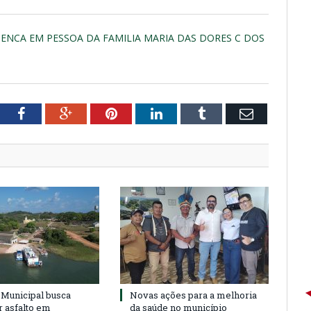
OENCA EM PESSOA DA FAMILIA MARIA DAS DORES C DOS
tter
Facebook
Google+
Pinterest
LinkedIn
Tumblr
Email
Municipal busca
Novas ações para a melhoria
r asfalto em
da saúde no município