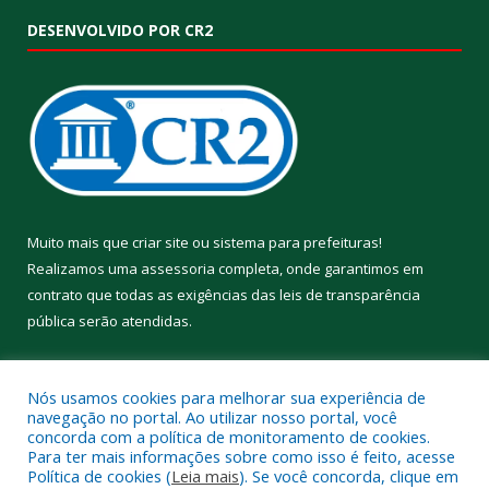
DESENVOLVIDO POR CR2
Muito mais que
criar site
ou
sistema para prefeituras
!
Realizamos uma
assessoria
completa, onde garantimos em
contrato que todas as exigências das
leis de transparência
pública
serão atendidas.
Conheça o
PNTP
e o
Radar da Transparência Pública
Nós usamos cookies para melhorar sua experiência de
navegação no portal. Ao utilizar nosso portal, você
concorda com a política de monitoramento de cookies.
Para ter mais informações sobre como isso é feito, acesse
Política de cookies (
Leia mais
). Se você concorda, clique em
Todos os direitos reservados a Prefeitura Municipal de Aveiro.