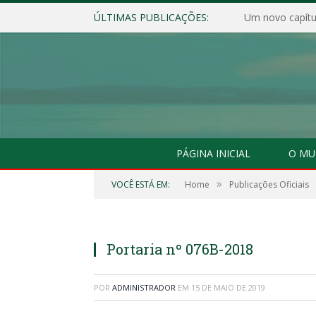
ÚLTIMAS PUBLICAÇÕES:
Um novo capítul
PÁGINA INICIAL
O MU
»
VOCÊ ESTÁ EM:
Home
Publicações Oficiais
Portaria nº 076B-2018
POR
ADMINISTRADOR
EM
15 DE MAIO DE 2019