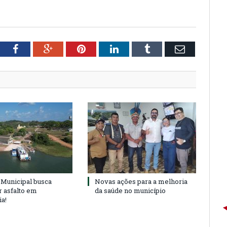
tter
Facebook
Google+
Pinterest
LinkedIn
Tumblr
Email
Municipal busca
Novas ações para a melhoria
r asfalto em
da saúde no município
ia!