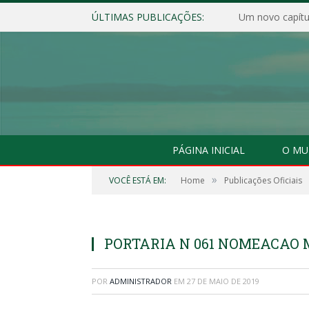
ÚLTIMAS PUBLICAÇÕES:
Um novo capítul
PÁGINA INICIAL
O MU
»
VOCÊ ESTÁ EM:
Home
Publicações Oficiais
PORTARIA N 061 NOMEACAO
POR
ADMINISTRADOR
EM
27 DE MAIO DE 2019