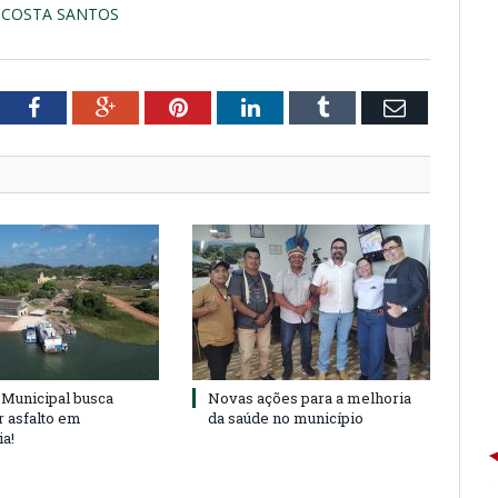
 COSTA SANTOS
tter
Facebook
Google+
Pinterest
LinkedIn
Tumblr
Email
Municipal busca
Novas ações para a melhoria
r asfalto em
da saúde no município
ia!