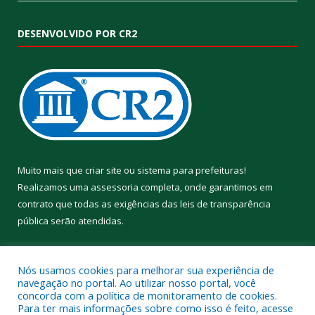
DESENVOLVIDO POR CR2
Muito mais que
criar site
ou
sistema para prefeituras
!
Realizamos uma
assessoria
completa, onde garantimos em
contrato que todas as exigências das
leis de transparência
pública
serão atendidas.
Conheça o
PNTP
e o
Radar da Transparência Pública
Nós usamos cookies para melhorar sua experiência de
navegação no portal. Ao utilizar nosso portal, você
concorda com a política de monitoramento de cookies.
Para ter mais informações sobre como isso é feito, acesse