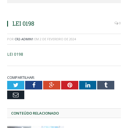
LEI 0198
0
POR
CR2-ADMIN1
EM
2 DE FEVEREIRO DE 2024
LEI 0198
COMPARTILHAR:
Twitter
Facebook
Google+
Pinterest
LinkedIn
Tumblr
Email
CONTEÚDO RELACIONADO