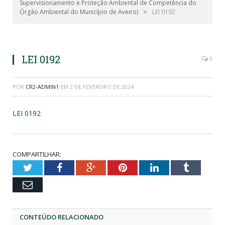
Supervisionamento e Proteção Ambiental de Competência do
»
Órgão Ambiental do Município de Aveiro)
LEI 0192
LEI 0192
0
POR
CR2-ADMIN1
EM
2 DE FEVEREIRO DE 2024
LEI 0192
COMPARTILHAR:
Twitter
Facebook
Google+
Pinterest
LinkedIn
Tumblr
Email
CONTEÚDO RELACIONADO