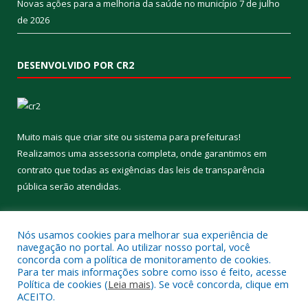
Novas ações para a melhoria da saúde no município
7 de julho
de 2026
DESENVOLVIDO POR CR2
Muito mais que
criar site
ou
sistema para prefeituras
!
Realizamos uma
assessoria
completa, onde garantimos em
contrato que todas as exigências das
leis de transparência
pública
serão atendidas.
Conheça o
PNTP
e o
Radar da Transparência Pública
Nós usamos cookies para melhorar sua experiência de
navegação no portal. Ao utilizar nosso portal, você
concorda com a política de monitoramento de cookies.
Para ter mais informações sobre como isso é feito, acesse
Política de cookies (
Leia mais
). Se você concorda, clique em
Todos os direitos reservados a Prefeitura Municipal de Aveiro.
ACEITO.