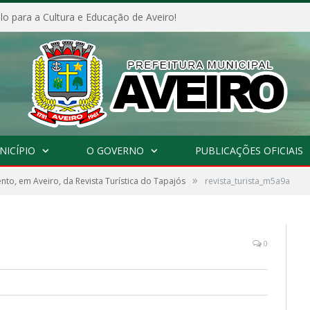
o para a Cultura e Educação de Aveiro!
NICÍPIO
O GOVERNO
PUBLICAÇÕES OFICIAIS
»
to, em Aveiro, da Revista Turística do Tapajós
revista_turista_m5a9a
0