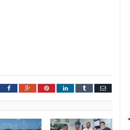
tter
Facebook
Google+
Pinterest
LinkedIn
Tumblr
Email