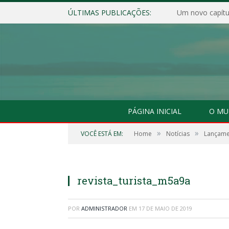
ÚLTIMAS PUBLICAÇÕES:
Um novo capítul
PÁGINA INICIAL
O MU
»
»
VOCÊ ESTÁ EM:
Home
Notícias
Lançamen
revista_turista_m5a9a
POR
ADMINISTRADOR
EM
17 DE MAIO DE 2019