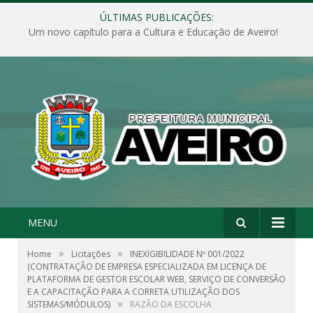
ÚLTIMAS PUBLICAÇÕES:
Um novo capítulo para a Cultura e Educação de Aveiro!
MENU
»
»
Home
Licitações
INEXIGIBILIDADE Nº 001/2022
(CONTRATAÇÃO DE EMPRESA ESPECIALIZADA EM LICENÇA DE
PLATAFORMA DE GESTOR ESCOLAR WEB, SERVIÇO DE CONVERSÃO
E A CAPACITAÇÃO PARA A CORRETA UTILIZAÇÃO DOS
»
SISTEMAS/MÓDULOS)
RAZÃO DA ESCOLHA