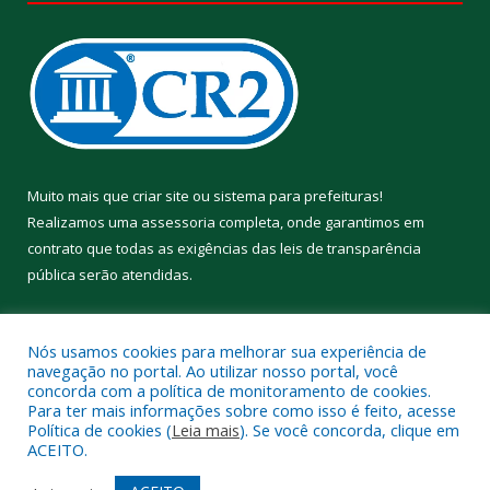
Muito mais que
criar site
ou
sistema para prefeituras
!
Realizamos uma
assessoria
completa, onde garantimos em
contrato que todas as exigências das
leis de transparência
pública
serão atendidas.
Conheça o
PNTP
e o
Radar da Transparência Pública
Nós usamos cookies para melhorar sua experiência de
navegação no portal. Ao utilizar nosso portal, você
concorda com a política de monitoramento de cookies.
Para ter mais informações sobre como isso é feito, acesse
Política de cookies (
Leia mais
). Se você concorda, clique em
Todos os direitos reservados a Prefeitura Municipal de Aveiro.
ACEITO.
Mapa do Site
Acessar Área Administrativa