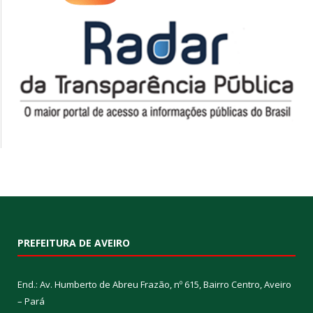
PREFEITURA DE AVEIRO
End.: Av. Humberto de Abreu Frazão, nº 615, Bairro Centro, Aveiro
– Pará