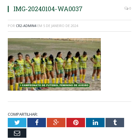
IMG-20240104-WA0037
0
POR
CR2-ADMIN4
EM
5 DE JANEIRO DE 2024
COMPARTILHAR:
Twitter
Facebook
Google+
Pinterest
LinkedIn
Tumblr
Email